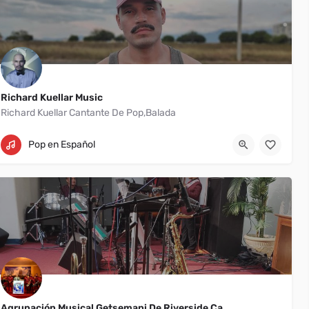
Richard Kuellar Music
Richard Kuellar Cantante De Pop,Balada
Miami
+1 301-236-9731
Pop en Español
Agrupación Musical Getsemani De Riverside Ca