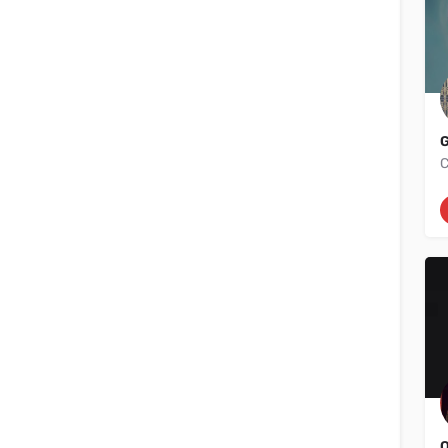
Volver
G
C
{{label}}
{{locationDetails}}
Q