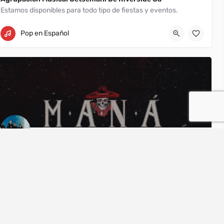
Estamos disponibles para todo tipo de fiestas y eventos.
Riverside
Pop en Español
Maná
Estamos disponibles para todo tipo de fiestas y eventos
Washington
Pop en Español
DJs
s
Bandas de jazz