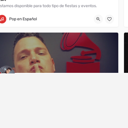
stamos disponible para todo tipo de fiestas y eventos.
Miami
Pop en Español
MEL
#cantautor, #actor e #influencer de mi propio #estilodevida, para mis #MELOSOS y #MELOSAS “Solo digo lo que tú no te atreves a decir”, MEL
ANY
Orlando
+1 786-271-0313
SERVICES
Pop en Español
Servicios de
Nosotros
Eventos Virtuale