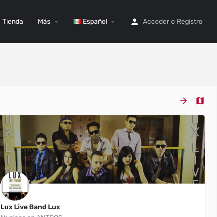
Tienda
Más
Español
Acceder
o
Registro
Lux Live Band Lux