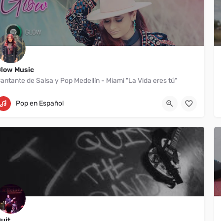
low Music
antante de Salsa y Pop Medellín - Miami "La Vida eres tú"
Miami
+57 311 3042492
Pop en Español
uit