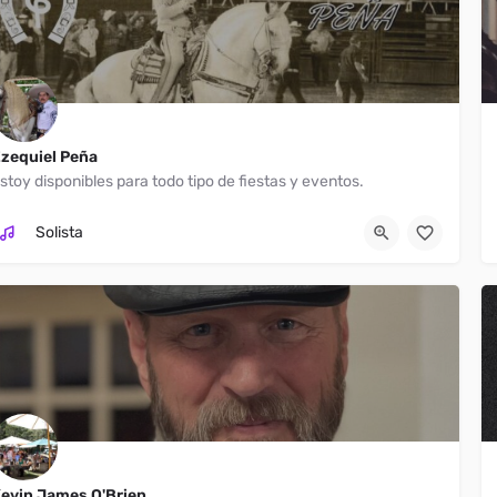
zequiel Peña
stoy disponibles para todo tipo de fiestas y eventos.
Estados Unidos
(818) 203-2722
Solista
evin James O'Brien