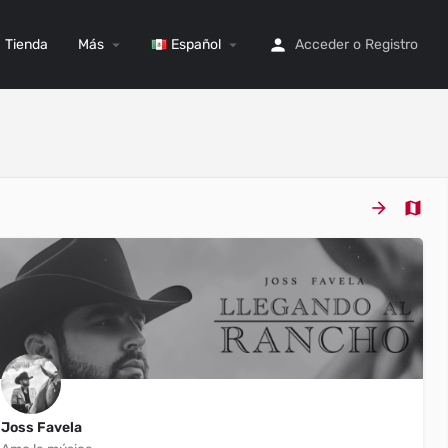
Tienda
Más
Español
Acceder
o
Registro
Joss Favela