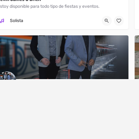
stoy disponible para todo tipo de fiestas y eventos.
Fontana
(310) 210-4001
Solista
lises y Sus Teclados
stamos disponibles para todo tipo de fiestas y eventos.
ANY
Stockton
209-507-1411
SERVICES
Solista
Servicios de
Nosotros
Eventos Virtuale