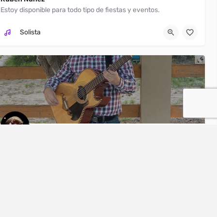
Estoy disponible para todo tipo de fiestas y eventos.
Brownsville
956-352-9526
Solista
Ruben Nuñez
Estoy disponible para todo tipo de fiestas y eventos.
McAllen
+1 956-352-9526
Solista
DJs
s
Bandas de jazz