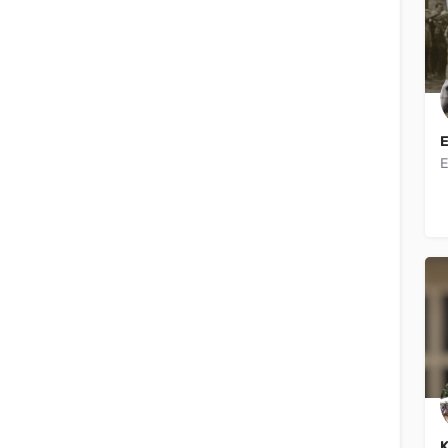
Volver
E
E
{{label}}
{{locationDetails}}
K