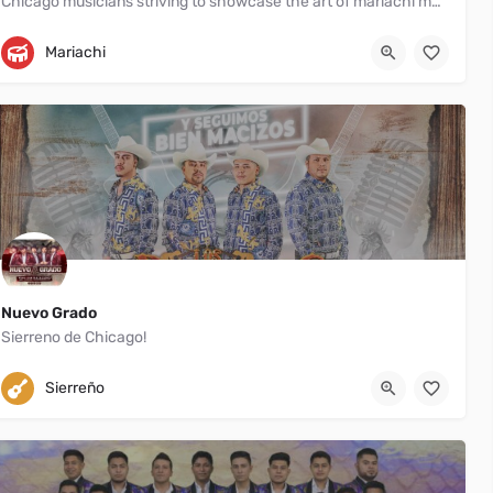
Chicago musicians striving to showcase the art of mariachi music!
Chicago
(773) 482-3385
Mariachi
Nuevo Grado
Sierreno de Chicago!
Chicago
7738198968
Sierreño