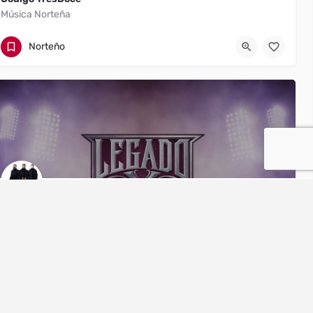
Música Norteña
Chicago
8158141525
Norteño
Legado X
Sierreno de Chicago
Chicago
(773) 818-3654
Sierreño
DJs
s
Bandas de jazz