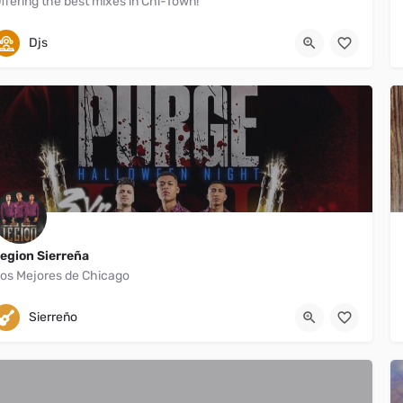
ffering the best mixes in Chi-Town!
Chicago
Djs
egion Sierreña
os Mejores de Chicago
Chicago
(708) 655-9184
Sierreño