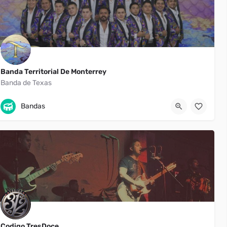
Banda Territorial De Monterrey
Banda de Texas
Austin
811-525-6175
Bandas
Codigo TresDoce