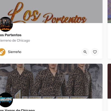
os Portentos
ierreno de Chicago
Chicago
219-973-6519
Sierreño
os Vagos de Chicago