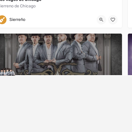
ierreno de Chicago
Chicago
7086000593
Sierreño
trevido Norteño
usica Norteña
ANY
Chicago
(630) 806-0541
SERVICES
Norteño
Servicios de
Nosotros
Eventos Virtuale