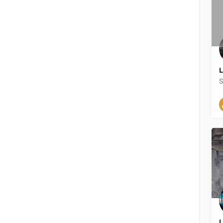
Volver
L
S
{{label}}
{{locationDetails}}
L