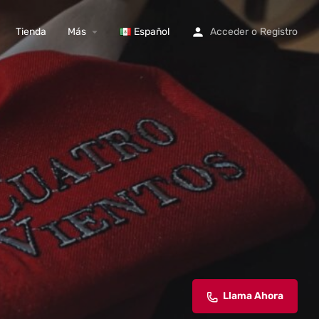
Tienda
Más
Español
Acceder
o
Registro
Llama Ahora