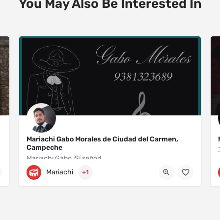
You May Also Be Interested In
Mariachi Gabo Morales de Ciudad del Carmen,
Campeche
Mariachi Gabo ¡Sí señor!
Mariachi
+1
Prolongación Avenida Benito Juárez 270
9381323689