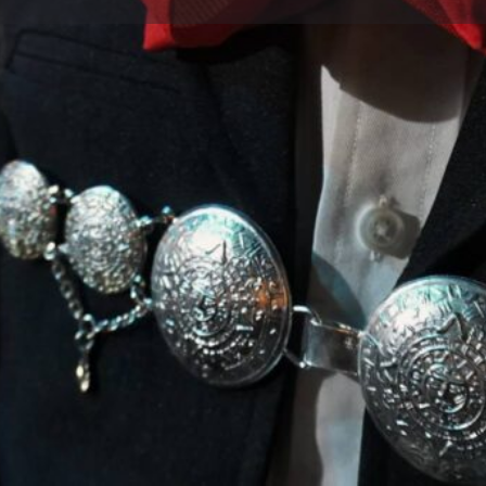
dios
Solicitud de Reserva
Comentario
directo
Deja Resena
Lista de reclamaciones
No disponible
e es la música del mariachi!
Galeria