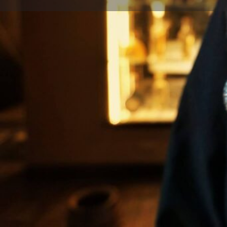
Perfil
Explorar los Videos
Au
Llama Ahora
Mensaje 
Sobre Nosotros
Músicos localizados en Chicago mostrando el arte qu
Ubicación