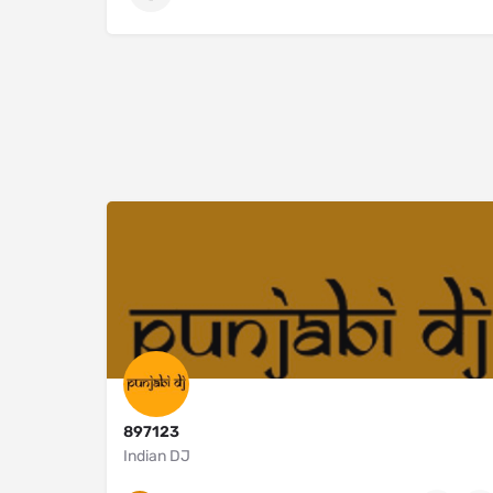
897123
Indian DJ
New Jersey
9176521993