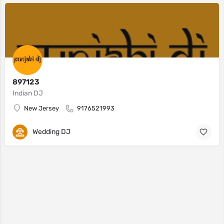
897123
Indian DJ
New Jersey
9176521993
Wedding DJ