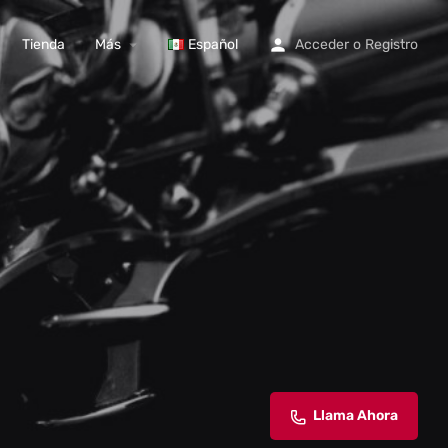
Tienda
Más
Español
Acceder
o
Registro
Llama Ahora