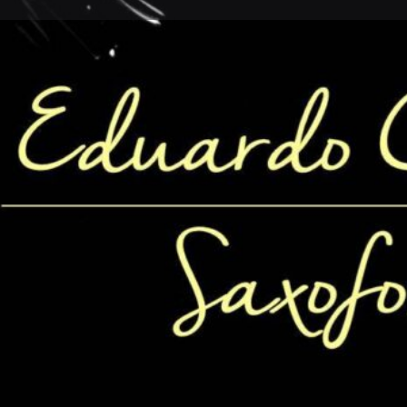
dios
Solicitud de Reserva
Comentario
directo
Deja Resena
Lista de reclamaciones
Abrir
ntos. Por favor contáctenos
 rápida de comunicarse.
Galeria