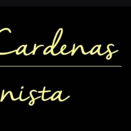
s
Eventos
0
Reportar
Compartir
Abierto las 24 horas del día