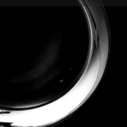
Perfil
Explorar los Videos
Au
Llama Ahora
Mensaje 
Sobre Nosotros
Estamos disponibles para todo tipo de fiestas y eve
usando la forma de contacto aquí. Es la manera mas
Gracias