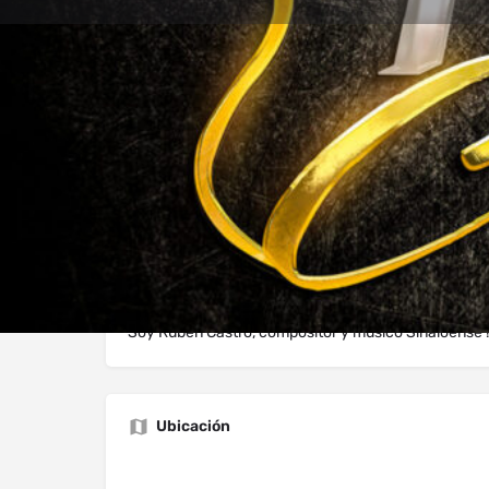
Perfil
Explorar los Videos
Au
Mensaje directo
Sobre Nosotros
Soy Rubén Castro, compositor y músico Sinaloense !!
Ubicación