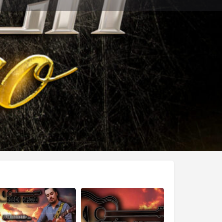
s
Eventos
0
ar
Compartir
Abierto las 24 horas del día