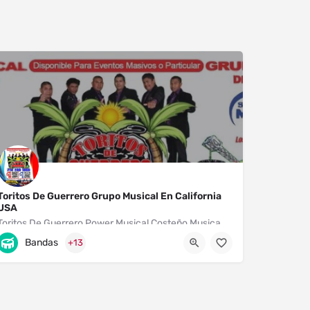
Toritos De Guerrero Grupo Musical En California
USA
Toritos De Guerrero Power Musical Costeño Musica Costeña Para Bailar y Gozar Grupo Musical De Guerrero En California
Bandas
+13
2514 W McFadden Ave
714 290 1866