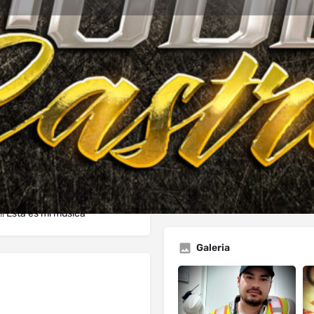
dios
Solicitud de Reserva
Comentario
Deja Resena
Lista de reclamaciones
Report
Abrir
! Esta es mi música
Galeria