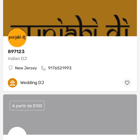
897123
Indian DJ
New Jersey
9176521993
Wedding DJ
A partir de $100