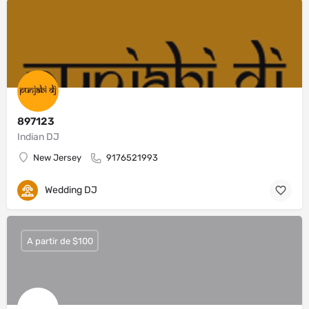
897123
Indian DJ
New Jersey
9176521993
Wedding DJ
A partir de $100