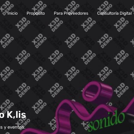
Inicio
Proposito
Para Proveedores
Consultoría Digital
 K,lis
s y eventos.