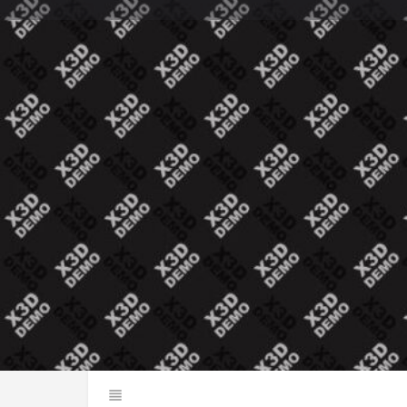
Perfil
Explorar los Videos
Au
Llama Ahora
Mensaje 
Sobre Nosotros
Estamos disponibles para todo tipo de fiestas y eve
usando la forma de contacto aquí. Es la manera mas
Gracias