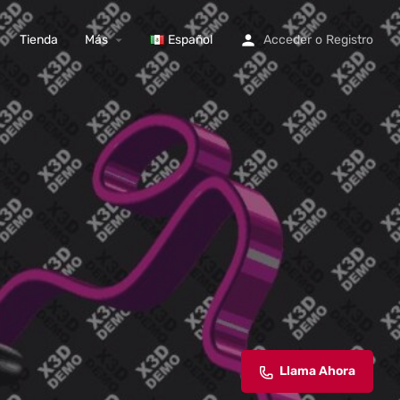
Tienda
Más
Español
Acceder
o
Registro
Llama Ahora