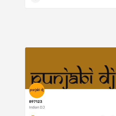
897123
Indian DJ
New Jersey
9176521993