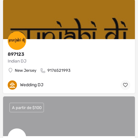
897123
Indian DJ
New Jersey
9176521993
Wedding DJ
A partir de $100