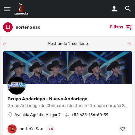
Filtros
norteño sax
Mostrando
1
resultado
Grupo Andariego - Nuevo Andariego
Grupo Andariego de Chihuahua de Genero Grupero norteño Sax con más de 30 años de Trayectoria , Estamos Listos para cualquier tipo de evento .. Xv , Bodas , Bautizos , Aniversarios y Fiestas... Contrataciones aquí mismo en nuestra vía de contacto.
Avenida Agustín Melgar 7
+52 625-136-60-39
norteño Sax
+4