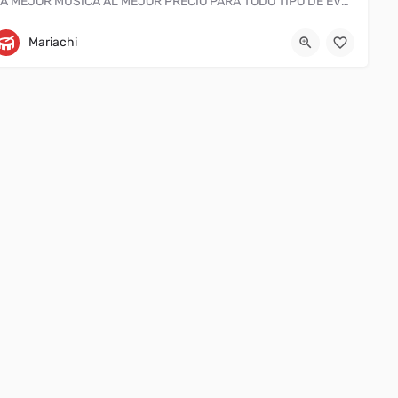
LA MEJOR MUSICA AL MEJOR PRECIO PARA TODO TIPO DE EVENTO. Cotizacion sin compromiso al 3312733577
Guadalajara
3312733577
Mariachi