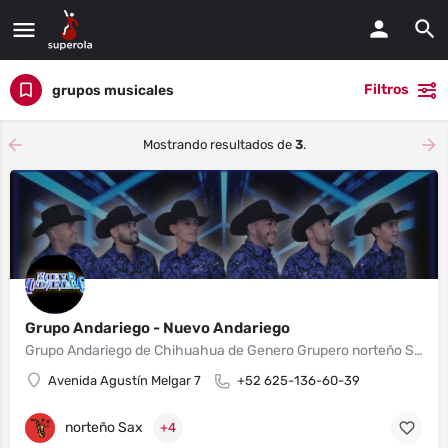
Filtros
grupos musicales
Mostrando resultados de
3
.
Grupo Andariego - Nuevo Andariego
Grupo Andariego de Chihuahua de Genero Grupero norteño Sax con más de 30 años de Trayectoria , Estamos Listos para cualquier tipo de evento .. Xv , Bodas , Bautizos , Aniversarios y Fiestas... Contrataciones aquí mismo en nuestra vía de contacto.
Avenida Agustín Melgar 7
+52 625-136-60-39
norteño Sax
+4