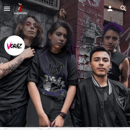
Voraz Oficial
Estamos disponibles
Llama Ahora
Perfil
Explorar los Videos
Solicitud de Reserva