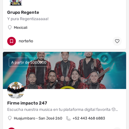
Grupo Regente
Y pura Regentizaaaaa!
Mexicali
norteño
A partir de $000000
Firme impacto 247
Escucha nuestra musica en tu plataforma digital favorita 🤠🎸🪗 Buscanos como Firme Impacto 24/7 🎧🎶 Contrataciones.🇲🇽📲443 468 6883 - 443 123 0924
Huajumbaro - San José 260
+52 443 468 6883