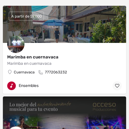
A partir de $2000
Marimba en cuernavaca
Marimba en cuernavaca
Cuernavaca
7772063232
Ensembles