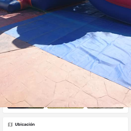
Llama Ahora
Mensaje directo
Deja Resen
Acerca de Vendedor
Estamos disponibles para todo tipo de fiestas y eventos. Por
favor contáctenos usando la forma de contacto aquí. Es la
manera mas rápida de comunicarse. Gracias
Galeria
Ubicación