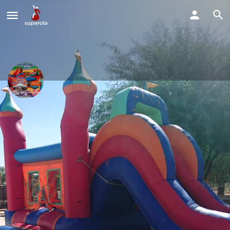
Renta De Brincolinas rockolas
Bebo'S
Estamos disponibles para todo tipo de fiestas y eventos.
Precio de salida: $0
Llama Ahora
Perfil
Explorar los Videos
Solicitud de Reserva