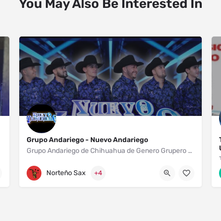
You May Also Be Interested In
Grupo Andariego - Nuevo Andariego
Grupo Andariego de Chihuahua de Genero Grupero Norteño Sax con más de 30 años de Trayectoria , Estamos Listos para cualquier tipo de evento .. Xv , Bodas , Bautizos , Aniversarios y Fiestas... Contrataciones aquí mismo en nuestra vía de contacto.
Avenida Agustín Melgar 7
Norteño Sax
+4
+52 625-136-60-39