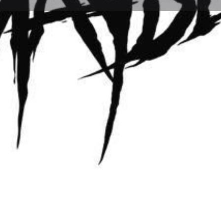
dios
Solicitud de Reserva
Comentario
Deja Resena
Lista de reclamaciones
Report
Abrir
nd
Galeria