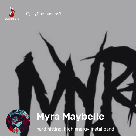
Myra Maybelle
hard hitting, high energy metal band