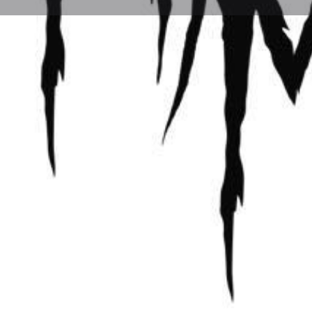
Perfil
Explorar los Videos
Au
Mensaje directo
Sobre Nosotros
Myra Maybelle is hard hitting, high energy metal ba
Ubicación