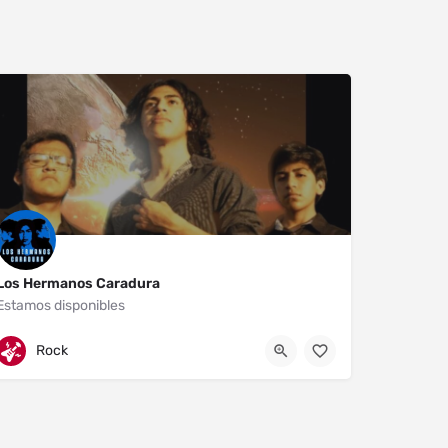
Los Hermanos Caradura
Estamos disponibles
Oaxaca
951-248-0359
Rock