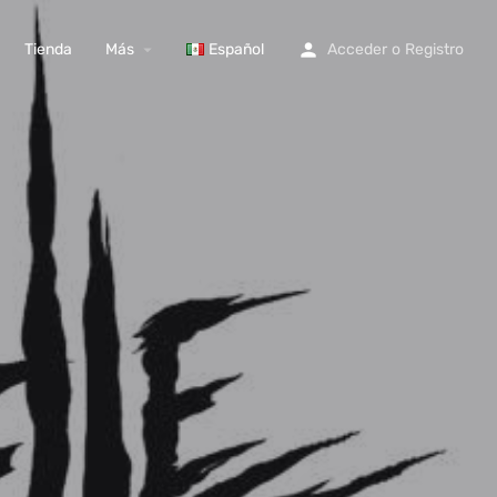
Tienda
Más
Español
Acceder
o
Registro