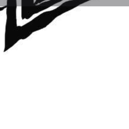
s
Eventos
0
ar
Compartir
Abierto las 24 horas del día