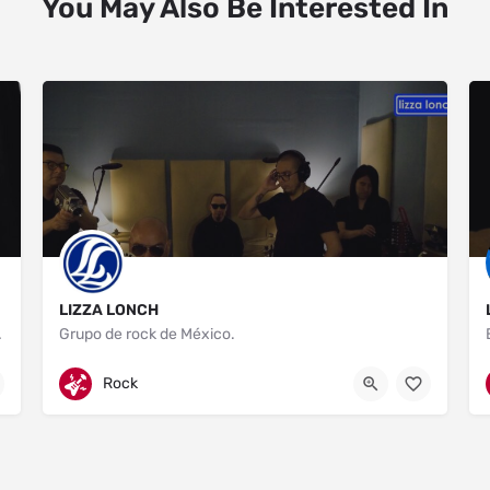
You May Also Be Interested In
LIZZA LONCH
as y eventos.
Grupo de rock de México.
Toluca
7223717931
Rock