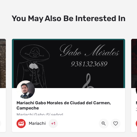
You May Also Be Interested In
Mariachi Gabo Morales de Ciudad del Carmen,
Campeche
Mariachi Gabo ¡Sí señor!
Mariachi
+1
Prolongación Avenida Benito Juárez 270
9381323689