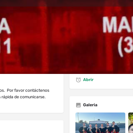
dios
Solicitud de Reserva
Comentario
recto
Deja Resena
Lista de reclamaciones
Abrir
tos. Por favor contáctenos
s rápida de comunicarse.
Galeria