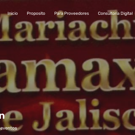
Inicio
Proposito
Para Proveedores
Consultoría Digital
n
 eventos