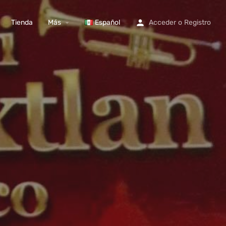
Tienda
Más
Español
Acceder
o
Registro