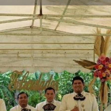
dios
Solicitud de Reserva
Comentario
Mensaje directo
Deja Resena
Lista de reclamaci
Abrir
tos. Por favor contáctenos
s rápida de comunicarse.
Galeria