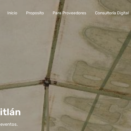
Inicio
Proposito
Para Proveedores
Consultoría Digital
itlán
y eventos.