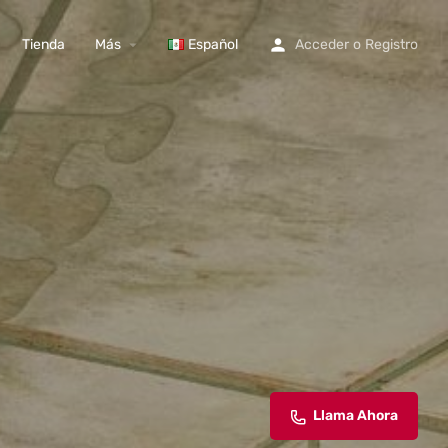
Tienda
Más
Español
Acceder
o
Registro
Llama Ahora