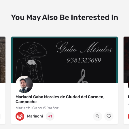
You May Also Be Interested In
Mariachi Gabo Morales de Ciudad del Carmen,
Campeche
Mariachi Gabo ¡Sí señor!
Mariachi
+1
Prolongación Avenida Benito Juárez 270
9381323689