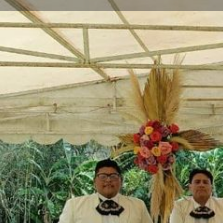
Perfil
Explorar los Videos
Au
Llama Ahora
Webiste
Sobre Nosotros
Estamos disponible para todo tipo de fiestas y even
usando la forma de contacto aquí. Es la manera má
Gracias