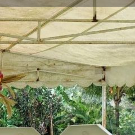
s
Eventos
0
ones
Reportar
Compartir
Abierto las 24 horas del día