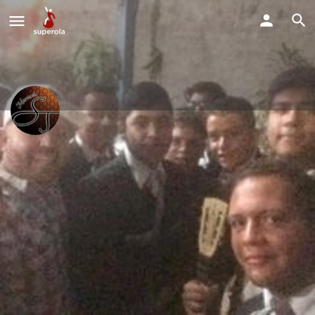
mariachi Sierra De Jalisco
Estamos disponible para todo tipo de fiestas y eventos.
Perfil
Explorar los Videos
Solicitud de Reserva
Webiste
Mensaje directo
Deja Resena