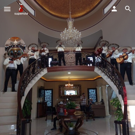
mariachi San Juan Zamora
Estamos disponible para todo tipo de fiestas y eventos.
Llama Ahora
Perfil
Explorar los Videos
Solicitud de Reserva