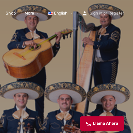
Shop
More
English
Sign in
or
Register
Llama Ahora