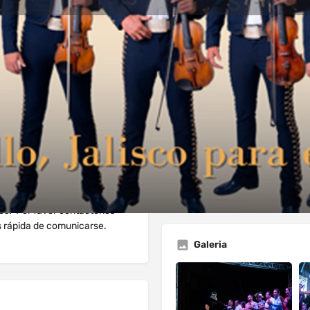
dios
Solicitud de Reserva
Comentario
Mensaje directo
Deja Resena
Lista de reclamaci
Open
tos. Por favor contáctenos
s rápida de comunicarse.
Galeria