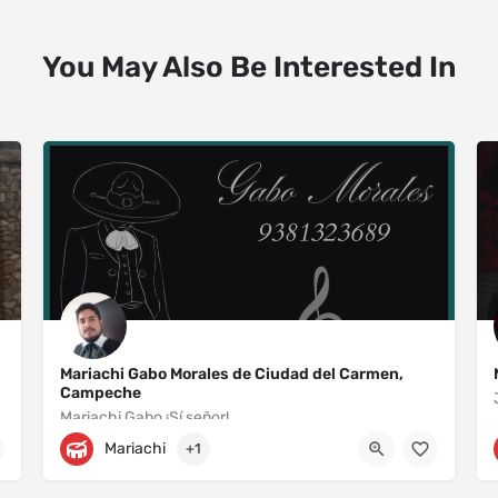
You May Also Be Interested In
Mariachi Gabo Morales de Ciudad del Carmen,
Campeche
Mariachi Gabo ¡Sí señor!
Mariachi
+1
Prolongación Avenida Benito Juárez 270
9381323689