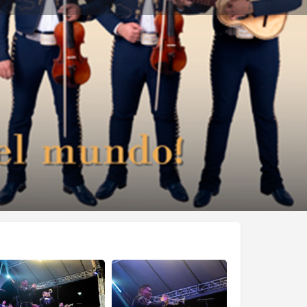
s
Eventos
0
ones
Reportar
Compartir
Open 24h today