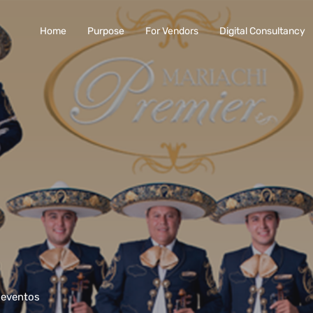
Home
Purpose
For Vendors
Digital Consultancy
 eventos