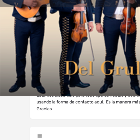
Perfil
Explorar los Videos
Au
Llama Ahora
Webiste
Sobre Nosotros
Estamos disponible para todo tipo de fiestas y even
usando la forma de contacto aquí. Es la manera má
Gracias