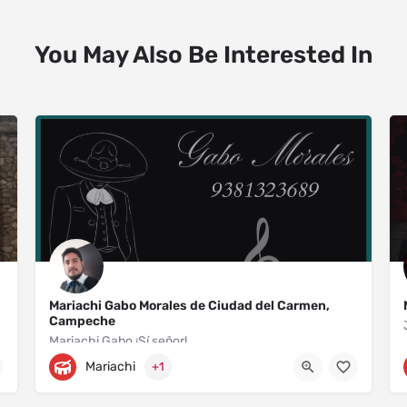
You May Also Be Interested In
Mariachi Gabo Morales de Ciudad del Carmen,
Campeche
Mariachi Gabo ¡Sí señor!
Mariachi
+1
Prolongación Avenida Benito Juárez 270
9381323689