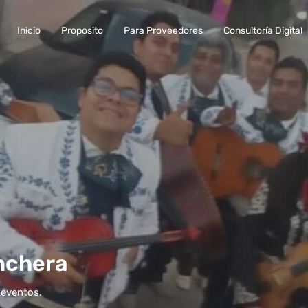
Inicio
Proposito
Para Proveedores
Consultoría Digital
nchera
 eventos.