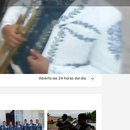
s
Eventos
0
ones
Reportar
Compartir
Abierto las 24 horas del día