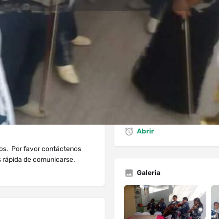
dios
Solicitud de Reserva
Comentario
Mensaje directo
Deja Resena
Lista de reclamaci
Abrir
tos. Por favor contáctenos
s rápida de comunicarse.
Galeria