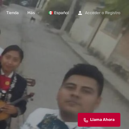
Tienda
Más
Español
Acceder
o
Registro
Llama Ahora