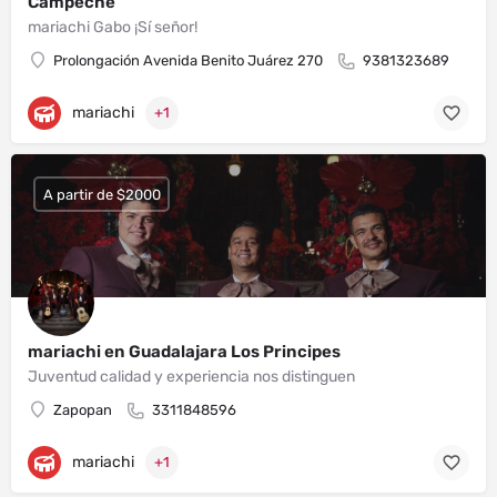
Campeche
mariachi Gabo ¡Sí señor!
Prolongación Avenida Benito Juárez 270
9381323689
mariachi
+1
A partir de $2000
mariachi en Guadalajara Los Principes
Juventud calidad y experiencia nos distinguen
Zapopan
3311848596
mariachi
+1