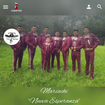
mariachi Cristiano Nueva
Esperanza
Estamos disponible para todo tipo de fiestas y eventos.
Llama Ahora
Perfil
Explorar los Videos
Solicitud de Reserva