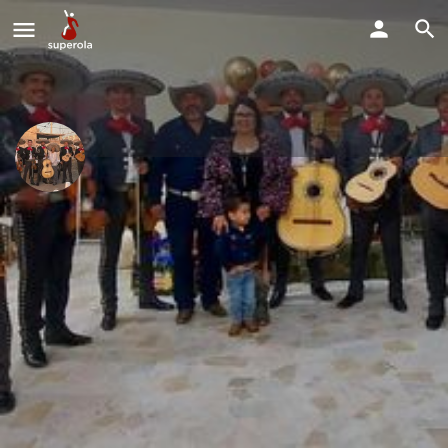
mariachi Chapala Sabinas
Estamos disponible para todo tipo de fiestas y eventos.
Perfil
Explorar los Videos
Solicitud de Reserva
Webiste
Mensaje directo
Deja Resena