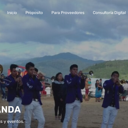
Inicio
Proposito
Para Proveedores
Consultoría Digital
BANDA
s y eventos.