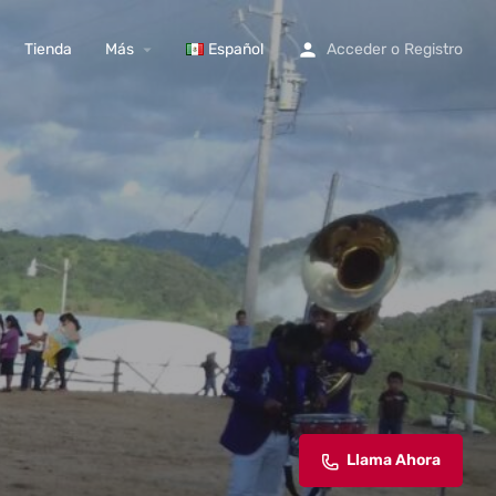
Tienda
Más
Español
Acceder
o
Registro
Llama Ahora