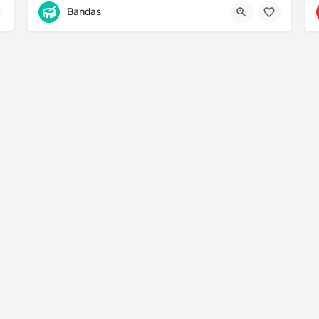
Tlachichilco
921 490 8679
Bandas