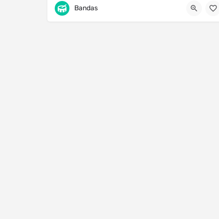
Uruapan
4521114152
Bandas