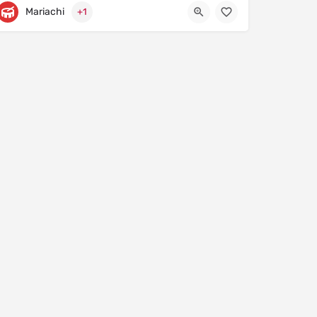
Mariachi
+1
Prolongación Avenida Benito Juárez 270
9381323689