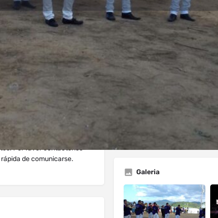
dios
Solicitud de Reserva
Comentario
directo
Deja Resena
Lista de reclamaciones
Abrir
ntos. Por favor contáctenos
 rápida de comunicarse.
Galeria