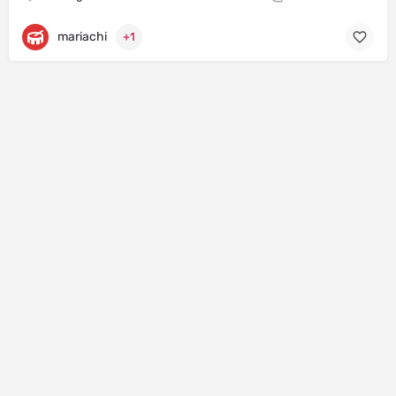
mariachi
+1