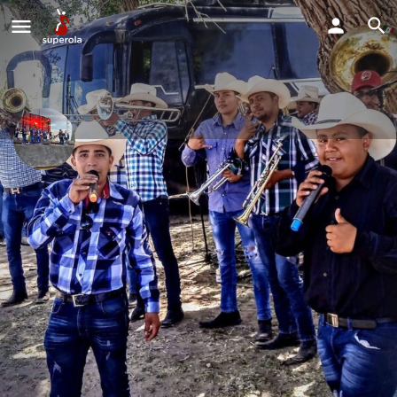
La Mera Mera Huracan Fanz
(Banda huracan)
Estamos disponibles para todo tipo de evento.
Llama Ahora
Perfil
Explorar los Videos
Solicitud de Reserva