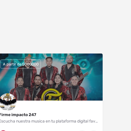
A partir de $000000
Firme impacto 247
Escucha nuestra musica en tu plataforma digital favorita 🤠🎸🪗 Buscanos como Firme Impacto 24/7 🎧🎶 Contrataciones.🇲🇽📲443 468 6883 - 443 123 0924
Huajumbaro - San José 260