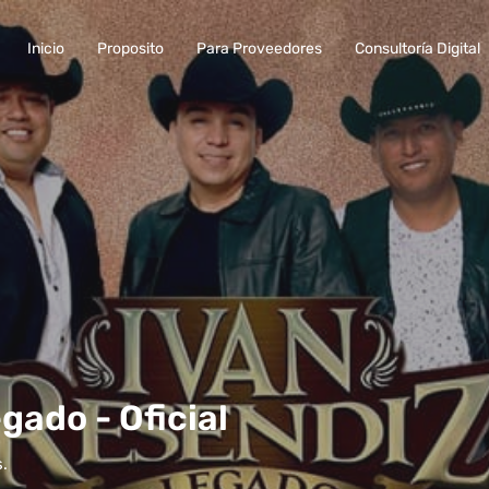
Inicio
Proposito
Para Proveedores
Consultoría Digital
gado - Oficial
s.