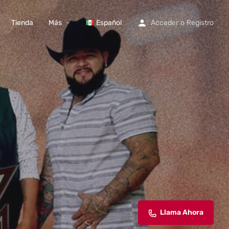
Tienda
Más
Español
Acceder
o
Registro
Llama Ahora