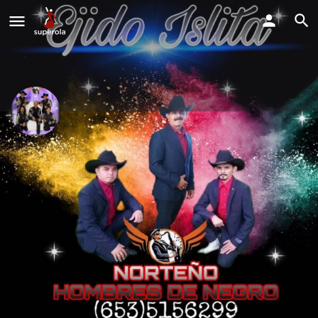
Hombres De Negro SL
Estamos disponibles para todo tipo de eventos.
Llama Ahora
Perfil
Explorar los Videos
Solicitud de Reserva