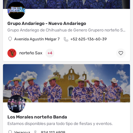
Grupo Andariego - Nuevo Andariego
Grupo Andariego de Chihuahua de Genero Grupero norteño Sax con más de 30 años de Trayectoria , Estamos Listos para cualquier tipo de evento .. Xv , Bodas , Bautizos , Aniversarios y Fiestas... Contrataciones aquí mismo en nuestra vía de contacto.
Avenida Agustín Melgar 7
+52 625-136-60-39
norteño Sax
+4
Los Morales norteño Banda
Estamos disponibles para todo tipo de fiestas y eventos.
Veracruz
924 112 6909