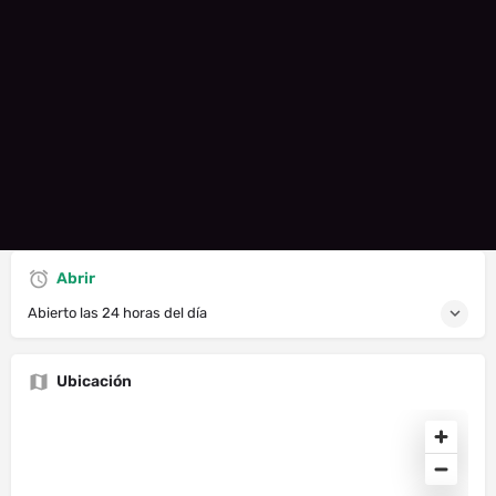
Llama Ahora
Webiste
Mensaje directo
Sobre Nosotros
Estamos disponibles para todo tipo de fiestas y eventos. Por
favor contáctanos usando la forma de contacto aquí.
Es la manera más rápida de comunicarse. Gracias.
Abrir
Abierto las 24 horas del día
Ubicación