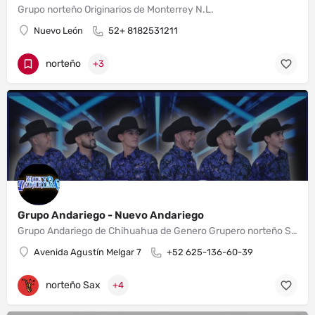
Grupo norteño Originarios de Monterrey N.L.
Nuevo León
52+ 8182531211
norteño
+3
Grupo Andariego - Nuevo Andariego
Grupo Andariego de Chihuahua de Genero Grupero norteño Sax con más de 30 años de Trayectoria , Estamos Listos para cualquier tipo de evento .. Xv , Bodas , Bautizos , Aniversarios y Fiestas... Contrataciones aquí mismo en nuestra vía de contacto.
Avenida Agustín Melgar 7
+52 625-136-60-39
norteño Sax
+4