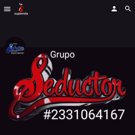
Grupo Seductor. De Froylan
Reyes
Estamos disponibles para todo tipo de fiestas y eventos.
Llama Ahora
Perfil
Explorar los Videos
Solicitud de Reserva