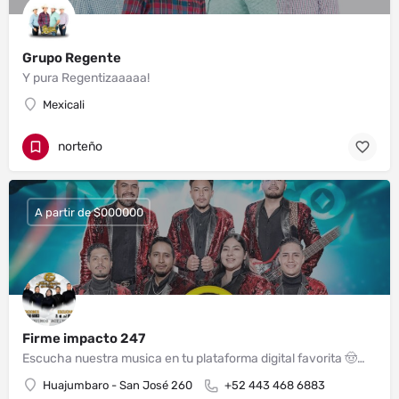
Grupo Regente
Y pura Regentizaaaaa!
Mexicali
norteño
A partir de $000000
Firme impacto 247
Escucha nuestra musica en tu plataforma digital favorita 🤠🎸🪗 Buscanos como Firme Impacto 24/7 🎧🎶 Contrataciones.🇲🇽📲443 468 6883 - 443 123 0924
Huajumbaro - San José 260
+52 443 468 6883