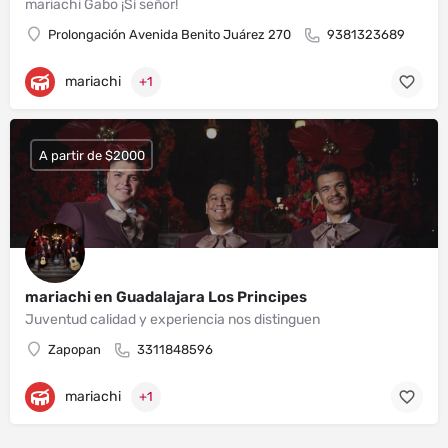
mariachi Gabo ¡Sí señor!
Prolongación Avenida Benito Juárez 270
9381323689
mariachi
+1
A partir de $2000
mariachi en Guadalajara Los Principes
Juventud calidad y experiencia nos distinguen
Zapopan
3311848596
mariachi
+1