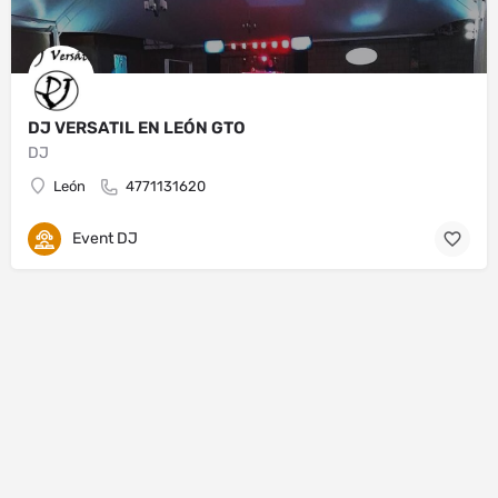
DJ VERSATIL EN LEÓN GTO
DJ
León
4771131620
Event DJ