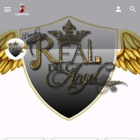
Banda Perla DE Puebla
Estamos disponibles para todo tipo de fiestas y eventos.
$0 - $0 POR EVENTO
Llama Ahora
Perfil
Explorar los Videos
Solicitud de Reserva