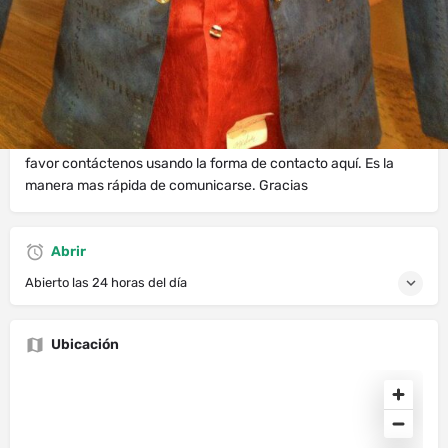
Mensaje directo
Deja Resena
Lista de re
Sobre Nosotros
Estamos disponibles para todo tipo de fiestas y eventos. Por
favor contáctenos usando la forma de contacto aquí. Es la
manera mas rápida de comunicarse. Gracias
Abrir
Abierto las 24 horas del día
Ubicación