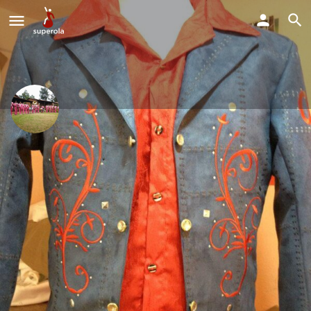
Banda Los Zacatecas De
Guadalajara Jalisco
Estamos disponibles para todo tipo de fiestas y eventos.
$0 - $0 POR EVENTO
Perfil
Explorar los Videos
Solicitud de Reserva