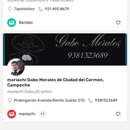
Sones de costumbre y Tradicionales
Tlachichilco
921 490 8679
Bandas
mariachi Gabo Morales de Ciudad del Carmen,
Campeche
mariachi Gabo ¡Sí señor!
Prolongación Avenida Benito Juárez 270
9381323689
mariachi
+1