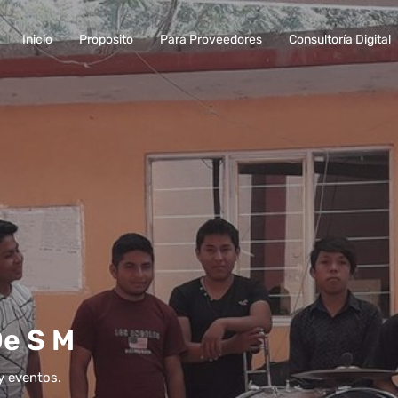
Inicio
Proposito
Para Proveedores
Consultoría Digital
De S M
y eventos.