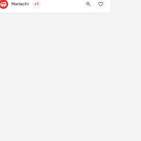
Mariachi
+1
Prolongación Avenida Benito Juárez 270
9381323689