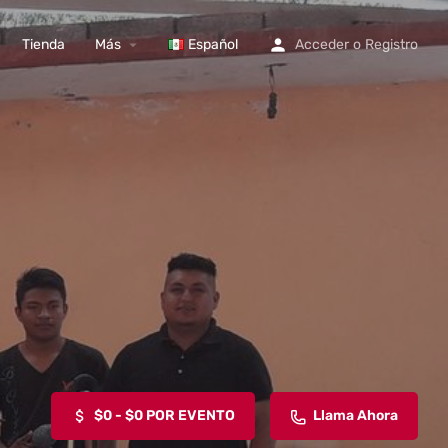
Tienda
Más
Español
Acceder
o
Registro
$0 - $0 POR EVENTO
Llama Ahora