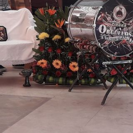
dios
Solicitud de Reserva
Comentario
directo
Deja Resena
Lista de reclamaciones
Abrir
ntos. Por favor contáctenos
 rápida de comunicarse.
Galeria