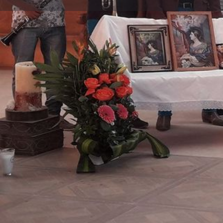
Perfil
Explorar los Videos
Au
Llama Ahora
Mensaje 
Sobre Nosotros
Estamos disponibles para todo tipo de fiestas y eve
usando la forma de contacto aquí. Es la manera mas
Gracias