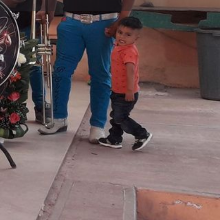
s
Eventos
0
Reportar
Compartir
Abierto las 24 horas del día