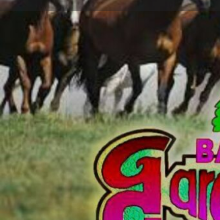
Perfil
Explorar los Videos
Au
Llama Ahora
Mensaje 
Sobre Nosotros
Estamos disponibles para todo tipo de fiestas y eve
usando la forma de contacto aquí. Es la manera mas
Gracias
Ubicación