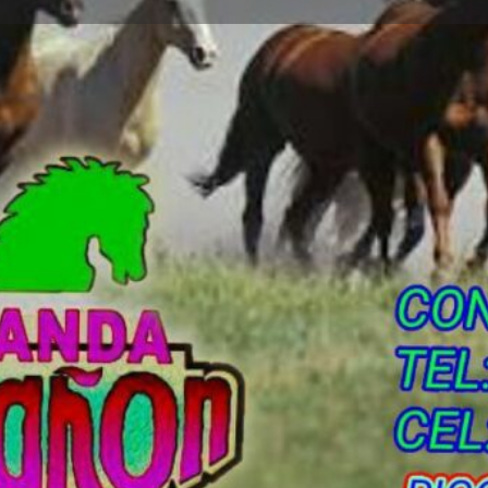
dios
Solicitud de Reserva
Comentario
directo
Deja Resena
Lista de reclamaciones
Abrir
ntos. Por favor contáctenos
 rápida de comunicarse.
Galeria