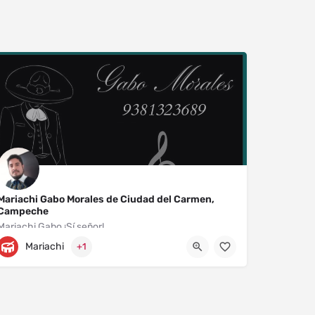
Mariachi Gabo Morales de Ciudad del Carmen,
Campeche
Mariachi Gabo ¡Sí señor!
Mariachi
+1
Prolongación Avenida Benito Juárez 270
9381323689