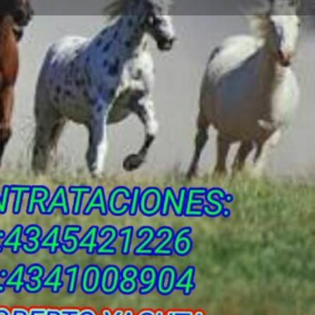
s
Eventos
0
Reportar
Compartir
Abierto las 24 horas del día