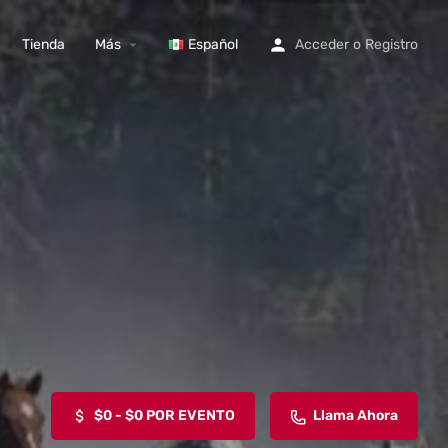
Tienda
Más
Español
Acceder
o
Registro
$0 - $0 POR EVENTO
Llama Ahora