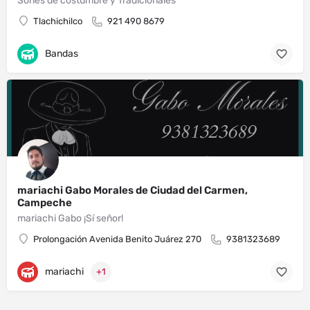
Sones de costumbre y Tradicionales
Tlachichilco
921 490 8679
Bandas
mariachi Gabo Morales de Ciudad del Carmen,
Campeche
mariachi Gabo ¡Sí señor!
Prolongación Avenida Benito Juárez 270
9381323689
mariachi
+1